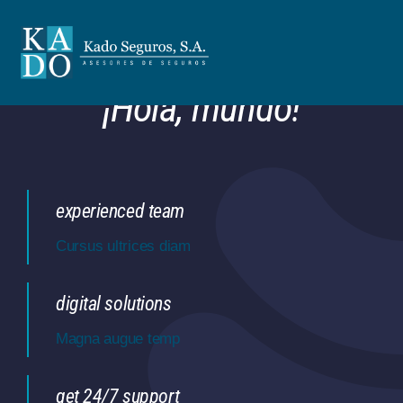
Skip
to
content
¡Hola, mundo!
experienced team
Cursus ultrices diam
digital solutions
Magna augue temp
get 24/7 support